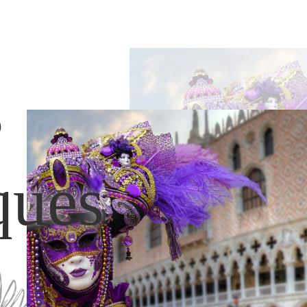
s
ques