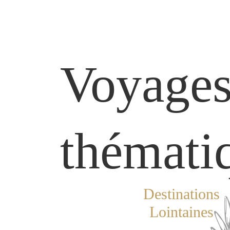
Voyage
thémati
Destinations
Lointaines