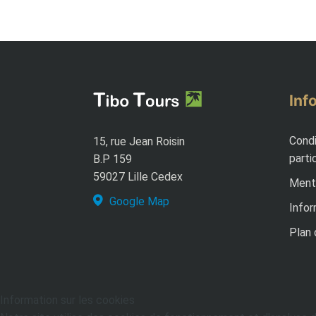
Inf
Condi
15, rue Jean Roisin
parti
B.P 159
59027 Lille Cedex
Menti
Google Map
Infor
Plan 
Information sur les cookies