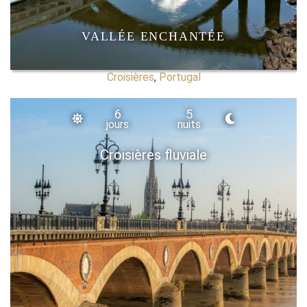
VALLÉE ENCHANTÉE
Croisières
,
Portugal
6
5
jours
nuits
Croisières fluviale