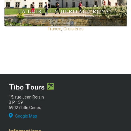
LA LOIRE, UN HÉRITAGE ROYAL
France
,
Croisières
15, rue Jean Roisin
B.P 159
59027 Lille Cedex
Google Map