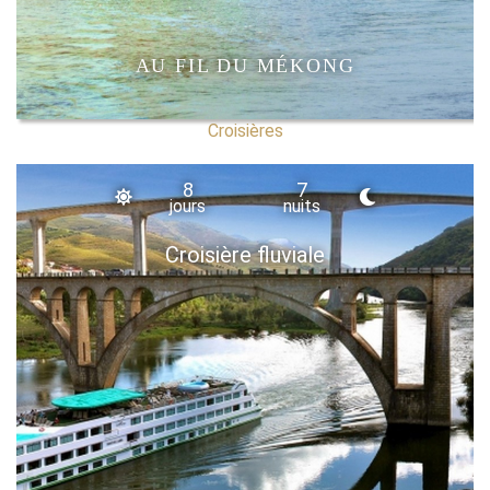
AU FIL DU MÉKONG
Croisières
8
7
jours
nuits
Croisière fluviale