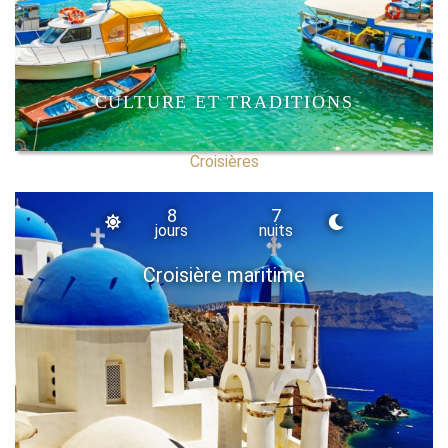
CULTURE ET TRADITIONS
Croisières
8
7
jours
nuits
Croisière maritime