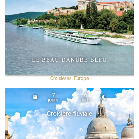
LE BEAU DANUBE BLEU
Croisières
,
Europe
7
6
jours
nuits
Croisière fluviale