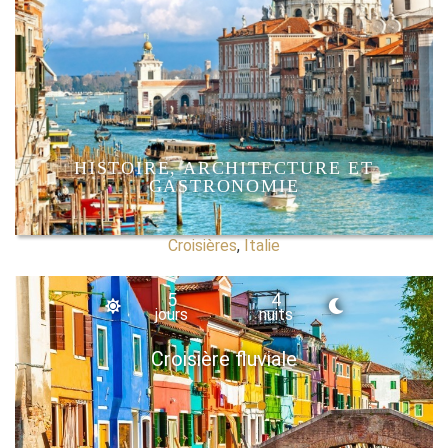
HISTOIRE, ARCHITECTURE ET
GASTRONOMIE
Croisières
,
Italie
5
4
jours
nuits
Croisière fluviale