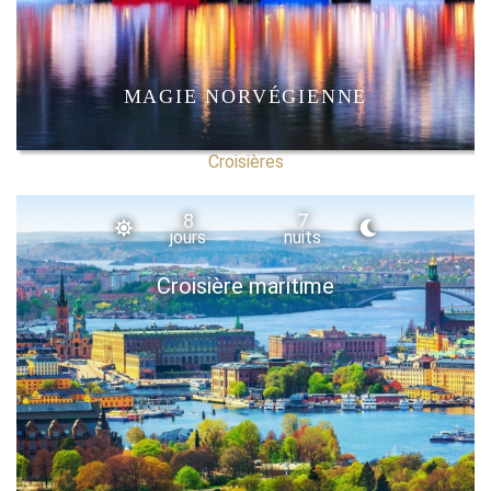
MAGIE NORVÉGIENNE
Croisières
8
7
jours
nuits
Croisière maritime