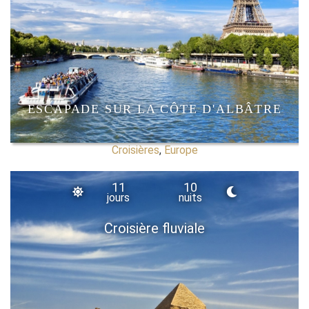
ESCAPADE SUR LA CÔTE D'ALBÂTRE
Croisières
,
Europe
11
10
jours
nuits
Croisière fluviale