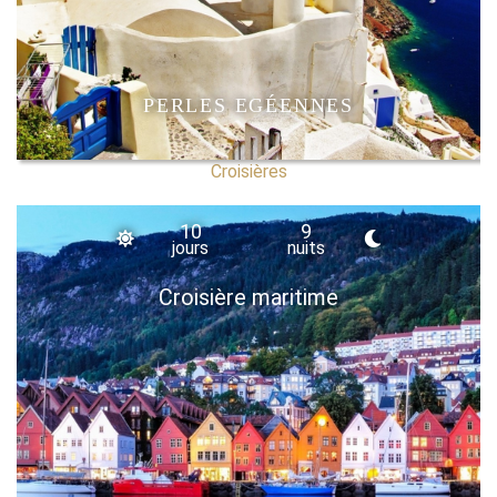
PERLES EGÉENNES
Croisières
10
9
jours
nuits
Croisière maritime