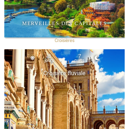
MERVEILLES DES CAPITALES
Croisières
8
7
jours
nuits
Croisière fluviale