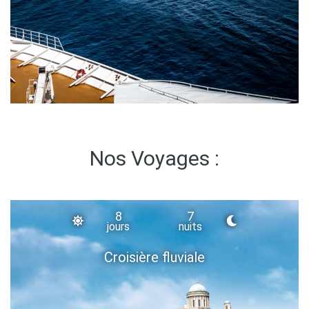
Nos Voyages :
8
7
jours
nuits
Croisière fluviale