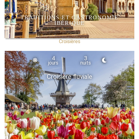
TRADITIONS ET GASTRONOMIE
IBÉRIQUE
Croisières
4
3
jours
nuits
Croisière fluviale