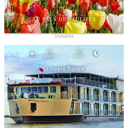
AU PAYS DES TULIPES
Croisières
13
10
jours
nuits
Croisière fluviale