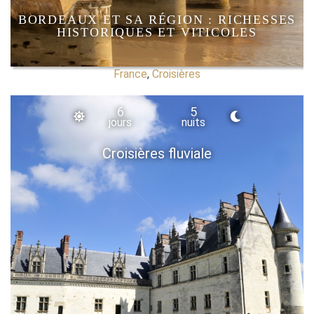
BORDEAUX ET SA RÉGION : RICHESSES
HISTORIQUES ET VITICOLES
France
,
Croisières
6
5
jours
nuits
Croisières fluviale