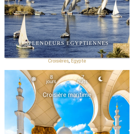
SPLENDEURS EGYPTIENNES
Croisières
,
Egypte
8
7
jours
nuits
Croisière maritime