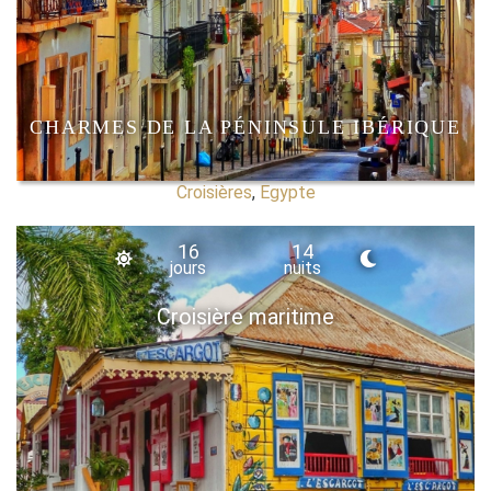
CHARMES DE LA PÉNINSULE IBÉRIQUE
Croisières
,
Egypte
16
14
jours
nuits
Croisière maritime