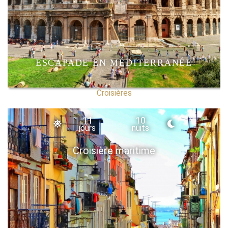
ESCAPADE EN MÉDITERRANÉE
Croisières
11
10
jours
nuits
Croisière maritime