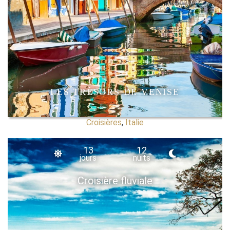
LES TRÉSORS DE VENISE
Croisières
,
Italie
13
12
jours
nuits
Croisière fluviale