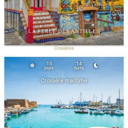
LA PERLE DES ANTILLES
Croisières
15
14
jours
nuits
Croisière maritime