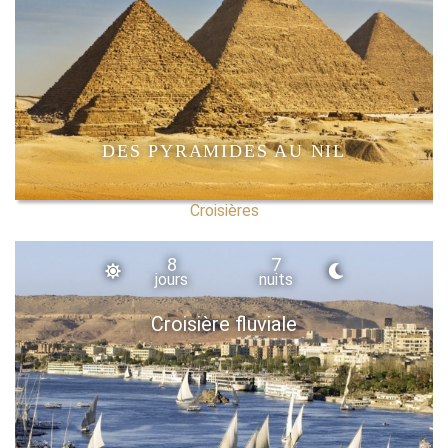
DES PYRAMIDES AU NIL
Croisières
8
7
jours
nuits
Croisière fluviale