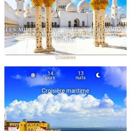
LES MILLE ET UNE NUITS À L'OCCASION
DE L'EXPOSITION UNIVERSELLE DE
DUBAI
Croisières
14
13
jours
nuits
Croisière maritime