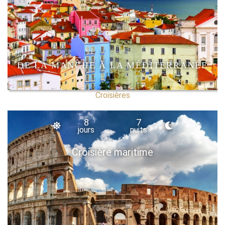
DE LA MANCHE À LA MÉDITERRANÉE
Croisières
8
7
jours
nuits
Croisière maritime