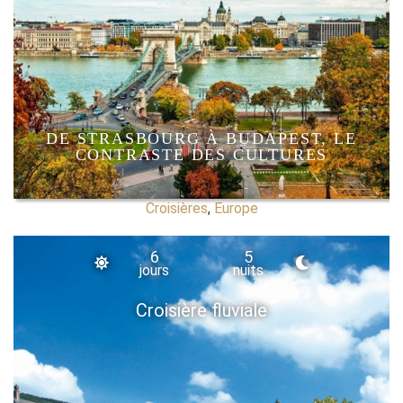
DE STRASBOURG À BUDAPEST, LE
CONTRASTE DES CULTURES
Croisières
,
Europe
6
5
jours
nuits
Croisière fluviale