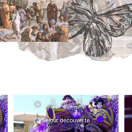
5
4
jours
nuits
Séjour découverte