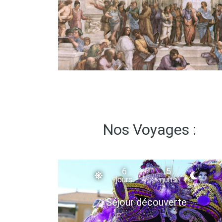
Nos Voyages :
6
5
jours
nuits
Séjour découverte