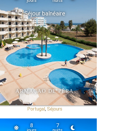
jours
nuits
Séjour balnéaire
ARMAÇAO DE PÊRA
Portugal
,
Séjours
8
7
jours
nuits