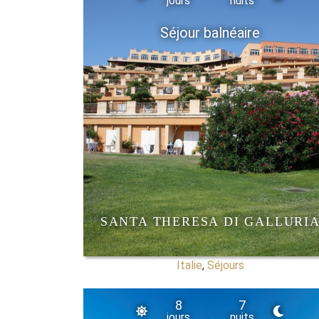
jours
nuits
Séjour balnéaire
SANTA THERESA DI GALLURI
Italie
,
Séjours
8
7
jours
nuits