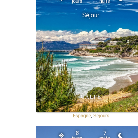
jours
nuits
Séjour
CALPÉ
Espagne
,
Séjours
8
7