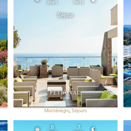
jours
nuits
Séjour
PETROVAC
Monténégro
,
Séjours
8
7