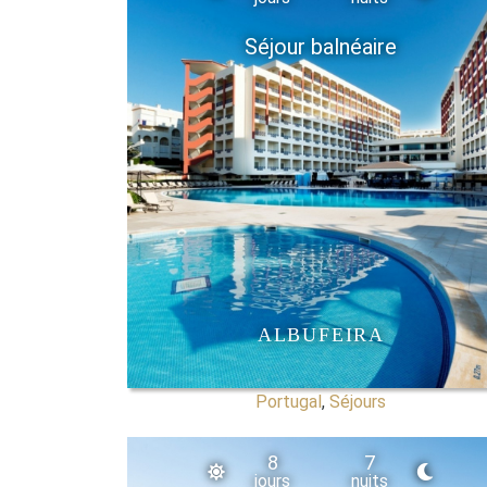
Séjour balnéaire
ALBUFEIRA
Portugal
,
Séjours
8
7
jours
nuits