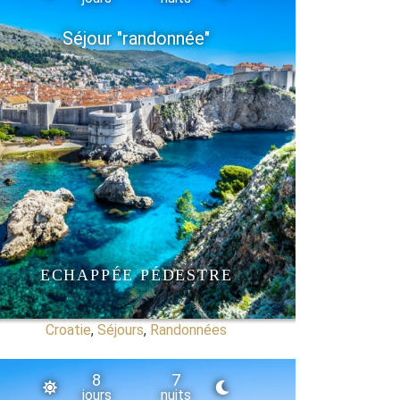
Séjour "randonnée"
ECHAPPÉE PÉDESTRE
Croatie
,
Séjours
,
Randonnées
8
7
jours
nuits