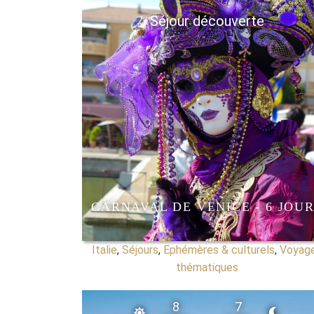
Séjour découverte
CARNAVAL DE VENICE - 6 JOU
Italie
,
Séjours
,
Ephémères & culturels
,
Voyag
thématiques
8
7