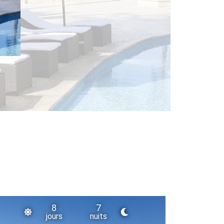
8
7
jours
nuits