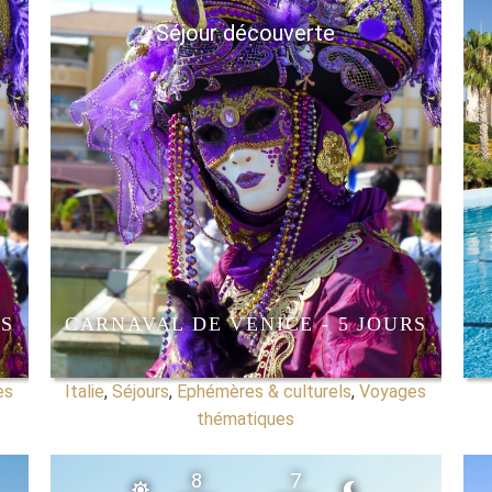
Séjour découverte
RS
CARNAVAL DE VENICE - 5 JOURS
es
Italie
,
Séjours
,
Ephémères & culturels
,
Voyages
thématiques
8
7