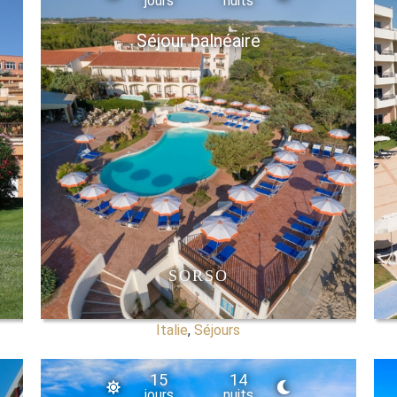
jours
nuits
Séjour balnéaire
A
SORSO
Italie
,
Séjours
15
14
jours
nuits