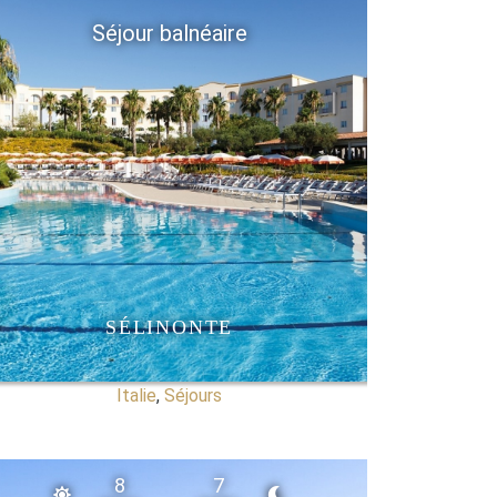
Séjour balnéaire
SÉLINONTE
Italie
,
Séjours
8
7