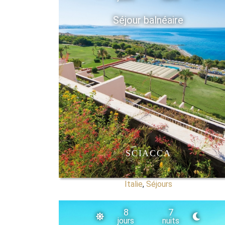
Séjour balnéaire
SCIACCA
Italie
,
Séjours
8
7
jours
nuits