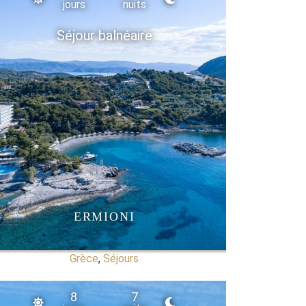
jours
nuits
Séjour balnéaire
ERMIONI
Grèce
,
Séjours
8
7