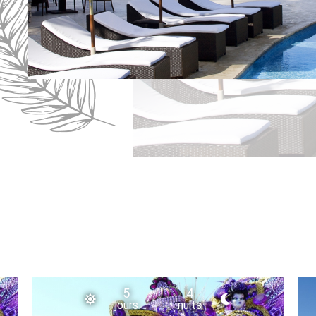
5
4
jours
nuits