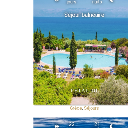
jours
nuits
Séjour balnéaire
PETALIDI
Grèce
,
Séjours
22
21