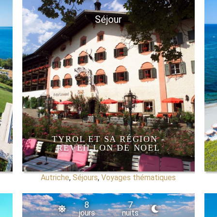
Séjour
TYROL ET SA RÉGION -
REVEILLON DE NOEL
Autriche
,
Séjours
,
Voyages thématiques
8
7
jours
nuits