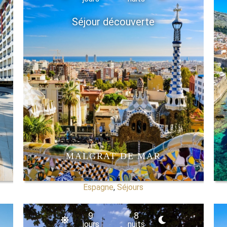
Séjour découverte
MALGRAT DE MAR
Espagne
,
Séjours
9
8
jours
nuits