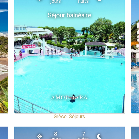
jours
nuits
Séjour balnéaire
AMOUDARA
Grèce
,
Séjours
8
7