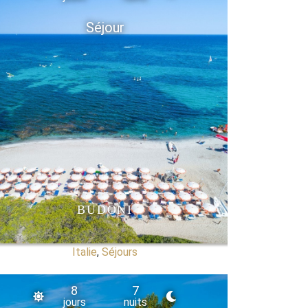
Séjour
BUDONI
Italie
,
Séjours
8
7
jours
nuits