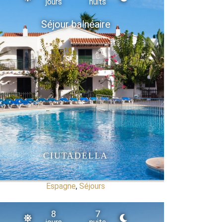
jours
nuits
Séjour balnéaire
CIUTADELLA
Espagne
,
Séjours
8
7