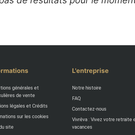
pas de résultats pour le momen
ormations
L'entreprise
tions générales et
Notre histoire
culières de vente
FAQ
ons légales et Crédits
Contactez-nous
mations sur les cookies
Vivrêva : Vivez votre retraite 
du site
vacances