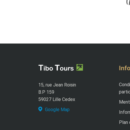
(
Inf
Condi
15, rue Jean Roisin
parti
B.P 159
59027 Lille Cedex
Menti
Google Map
Infor
Plan 