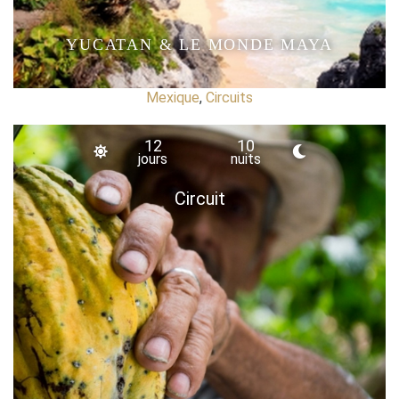
YUCATAN & LE MONDE MAYA
Mexique
,
Circuits
12
10
jours
nuits
Circuit