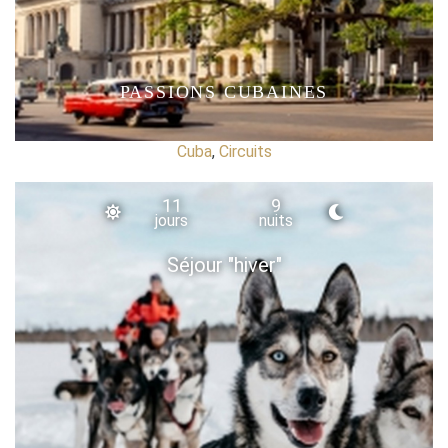
PASSIONS CUBAINES
Cuba
,
Circuits
11
9
jours
nuits
Séjour "hiver"