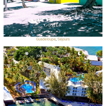
GOSIER
Guadeloupe
,
Séjours
9
7
jours
nuits
Séjour