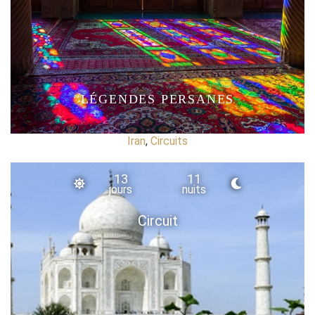
LÉGENDES PERSANES
Iran
,
Circuits
13
11
jours
nuits
Circuit