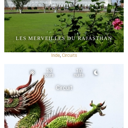
LES MERVEILLES DU RAJASTHAN
Inde
,
Circuits
13
10
jours
nuits
Circuit