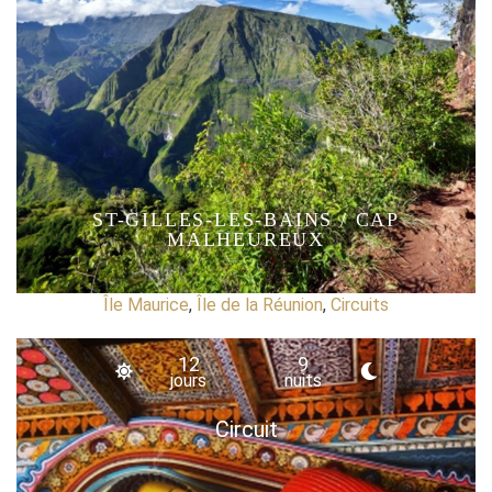
ST-GILLES-LES-BAINS / CAP
MALHEUREUX
Île Maurice
,
Île de la Réunion
,
Circuits
12
9
jours
nuits
Circuit