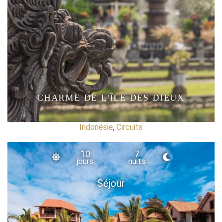
CHARME DE L'ÎLE DES DIEUX
Indonésie
,
Circuits
10
7
jours
nuits
Séjour