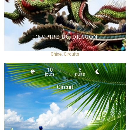
L'EMPIRE DU DRAGON
Chine
,
Circuits
10
8
jours
nuits
Circuit