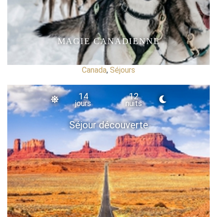
MAGIE CANADIENNE
Canada
,
Séjours
14
12
jours
nuits
Séjour découverte