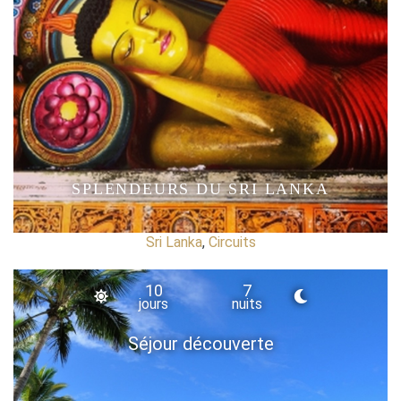
SPLENDEURS DU SRI LANKA
Sri Lanka
,
Circuits
10
7
jours
nuits
Séjour découverte