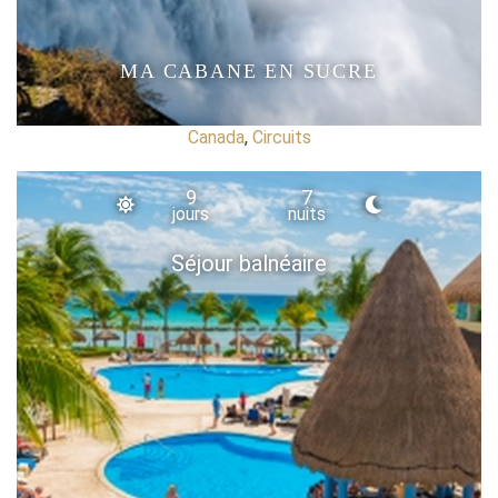
MA CABANE EN SUCRE
Canada
,
Circuits
9
7
jours
nuits
Séjour balnéaire