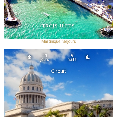
TROIS ILETS
Martinique
,
Séjours
11
9
jours
nuits
Circuit