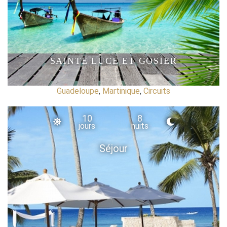
SAINTE LUCE ET GOSIER
Guadeloupe
,
Martinique
,
Circuits
10
8
jours
nuits
Séjour