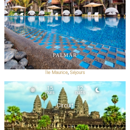
PALMAR
Île Maurice
,
Séjours
15
12
jours
nuits
Circuit