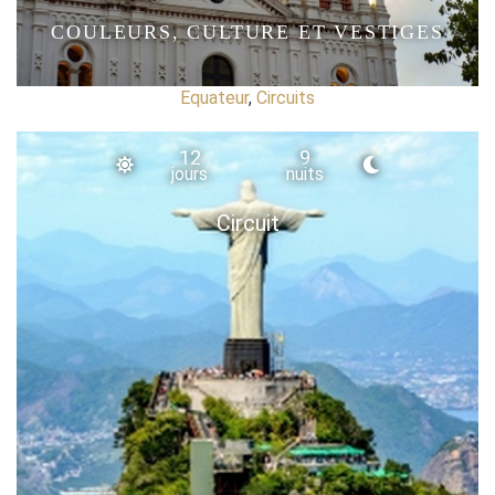
COULEURS, CULTURE ET VESTIGES
Equateur
,
Circuits
12
9
jours
nuits
Circuit