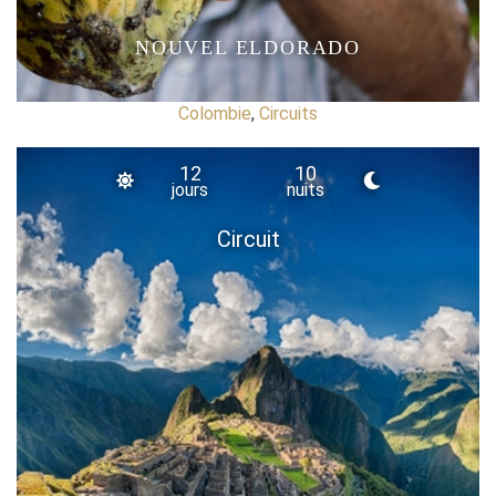
NOUVEL ELDORADO
Colombie
,
Circuits
12
10
jours
nuits
Circuit