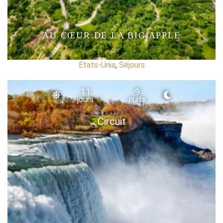
AU CŒUR DE LA BIG APPLE
Etats-Unis
,
Séjours
11
9
jours
nuits
Circuit