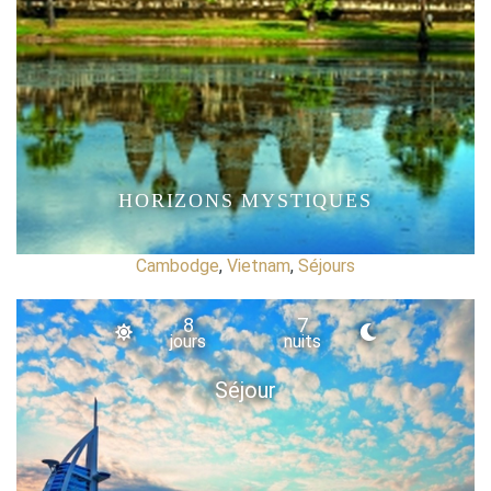
HORIZONS MYSTIQUES
Cambodge
,
Vietnam
,
Séjours
8
7
jours
nuits
Séjour