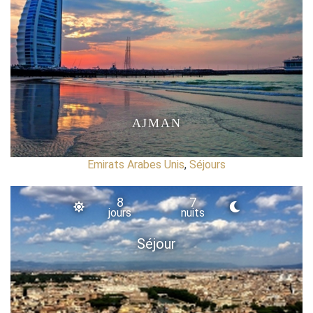
AJMAN
Emirats Arabes Unis
,
Séjours
8
7
jours
nuits
Séjour