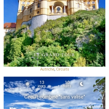
LE GRAND TOUR
Autriche
,
Circuits
13
10
jours
nuits
Circuit combiné "sans valise"