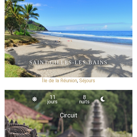
SAINT-GILLES-LES-BAINS
Île de la Réunion
,
Séjours
11
8
jours
nuits
Circuit