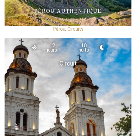
PÉROU AUTHENTIQUE
Pérou
,
Circuits
12
10
jours
nuits
Circuit