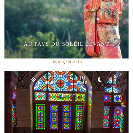
AU PAYS DU SOLEIL LEVANT
Japon
,
Circuits
11
10
jours
nuits
Circuit