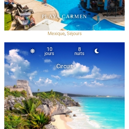
PLAYA CARMEN
Mexique
,
Séjours
10
8
jours
nuits
Circuit