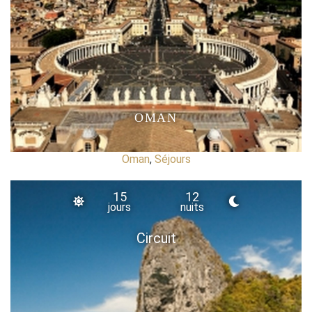
OMAN
Oman
,
Séjours
15
12
jours
nuits
Circuit