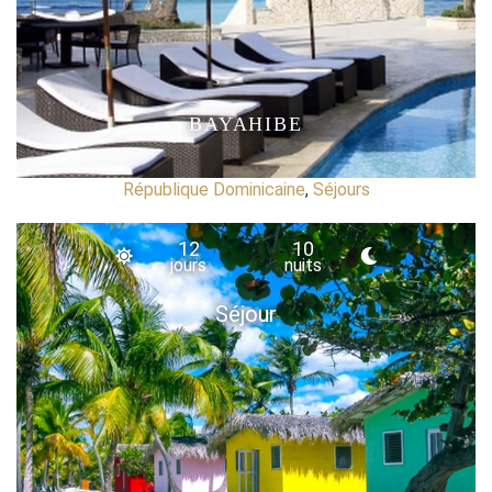
BAYAHIBE
République Dominicaine
,
Séjours
12
10
jours
nuits
Séjour