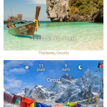
TRÉSORS DU SIAM
Thaïlande
,
Circuits
11
9
jours
nuits
Circuit