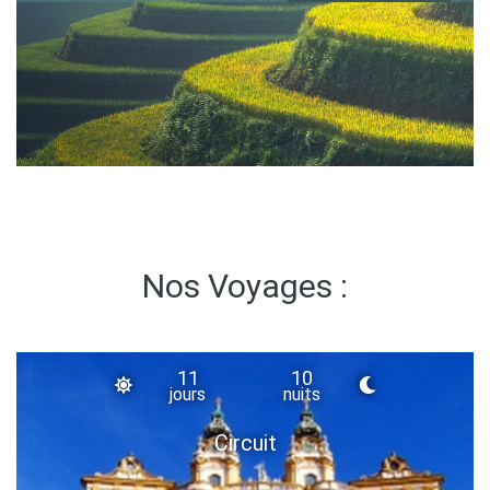
Nos Voyages :
11
10
jours
nuits
Circuit