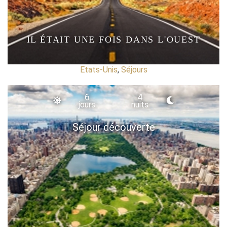
IL ÉTAIT UNE FOIS DANS L'OUEST
Etats-Unis
,
Séjours
6
4
jours
nuits
Séjour découverte