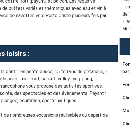
on, coffre-fort (payant) et balcon. Les repas se
- s
 de buffets variés et thématiques avec eau et vin à
de 
rvice de navettes vers Porto Cristo plusieurs fois par
- l
alc
s loisirs :
For
ts dont 1 en pente douce, 15 terrains de pétanque, 3
pas
ltisports, mini-foot, basket, volley, ping-pong,
For
n francophone vous propose des activités sportives,
n soirée, des spectacles et des évènements. Payant :
Cli
 plongée, équitation, sports nautiques…
Mon
nt de nombreuses excursions réalisables au départ de
Cli