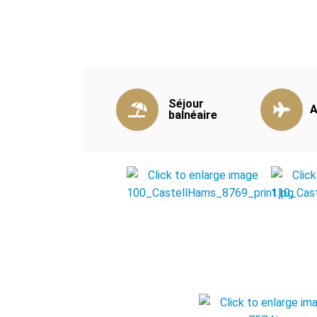
Séjour
A
balnéaire