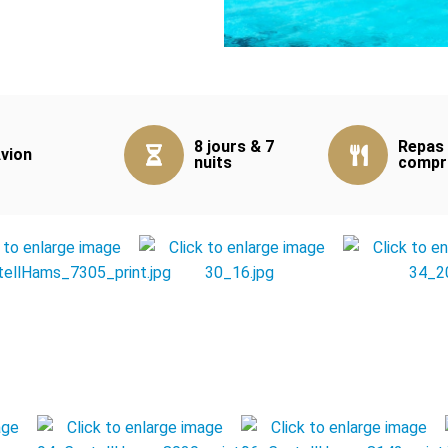
8 jours & 7
Repas
vion
nuits
compr