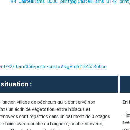
ent/k2/item/356-porto-cristo#sigProId1345546bbe
situation :
o, ancien village de pêcheurs qui a conservé son
En
dans un écrin de végétation, entre hibiscus et
- l
rénovées sont reparties dans un bâtiment de 3 étages
ave
 de bains avec douche ou baignoire, sèche-cheveux,
exi