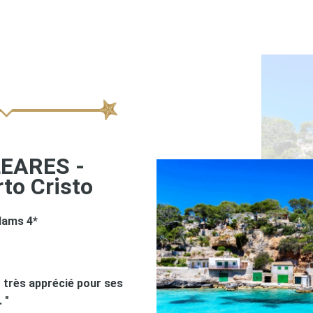
EARES -
to Cristo
 Hams 4*
t très apprécié pour ses
 "