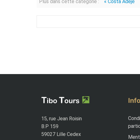
Plus dans cette catégorie :
« Costa Adeje
Inf
Condi
15, rue Jean Roisin
parti
B.P 159
59027 Lille Cedex
Menti