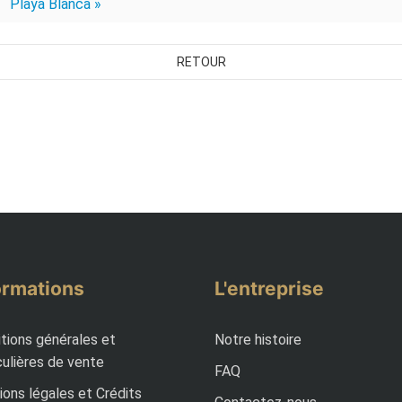
Playa Blanca »
RETOUR
ormations
L'entreprise
tions générales et
Notre histoire
culières de vente
FAQ
ons légales et Crédits