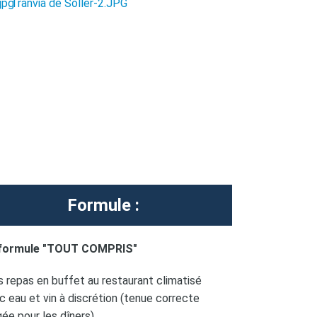
Formule :
 formule "TOUT COMPRIS"
es repas en buffet au restaurant climatisé
c eau et vin à discrétion (tenue correcte
gée pour les dîners)