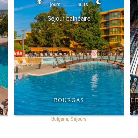
jours
nuits
Séjour balnéaire
BOURGAS
L
Bulgarie
,
Séjours