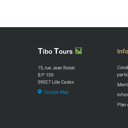
Inf
Condi
15, rue Jean Roisin
parti
B.P 159
59027 Lille Cedex
Menti
Google Map
Infor
Plan 