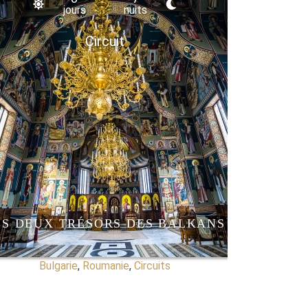
jours
nuits
Circuit
ES DEUX TRÉSORS DES BALKANS
Bulgarie
,
Roumanie
,
Circuits