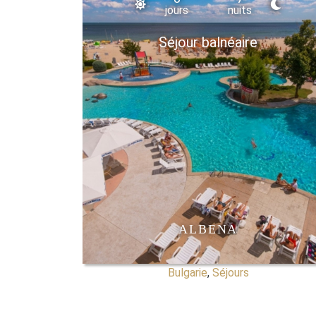
jours
nuits
Séjour balnéaire
ALBENA
Bulgarie
,
Séjours