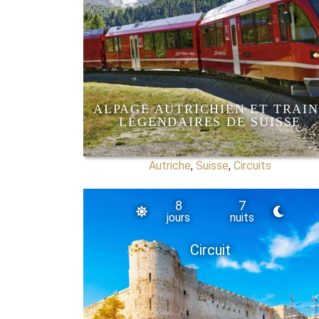
ALPAGE AUTRICHIEN ET TRAIN
LÉGENDAIRES DE SUISSE
Autriche
,
Suisse
,
Circuits
8
7
jours
nuits
Circuit