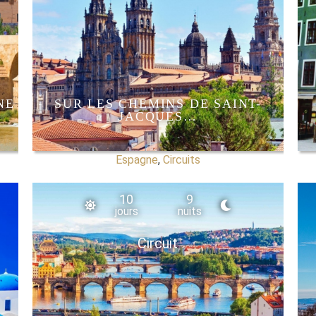
NE
SUR LES CHEMINS DE SAINT-
JACQUES…
Espagne
,
Circuits
10
9
jours
nuits
Circuit