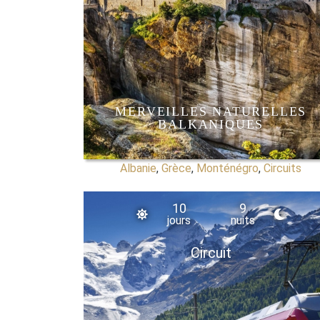
MERVEILLES NATURELLES
BALKANIQUES
Albanie
,
Grèce
,
Monténégro
,
Circuits
10
9
jours
nuits
Circuit