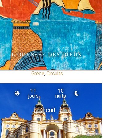
L'ODYSSÉE DES DIEUX
Grèce
,
Circuits
11
10
jours
nuits
Circuit