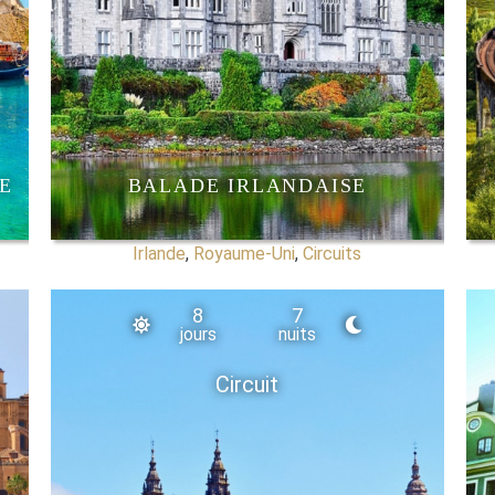
E
BALADE IRLANDAISE
Irlande
,
Royaume-Uni
,
Circuits
8
7
jours
nuits
Circuit