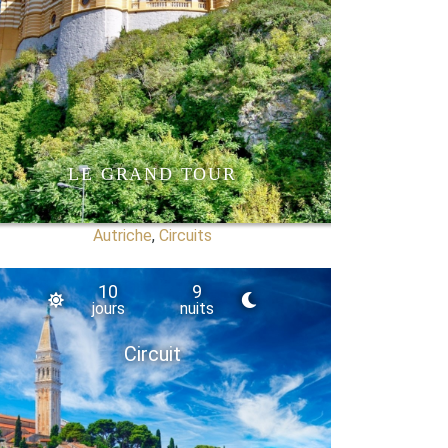
LE GRAND TOUR
Autriche
,
Circuits
10
9
jours
nuits
Circuit