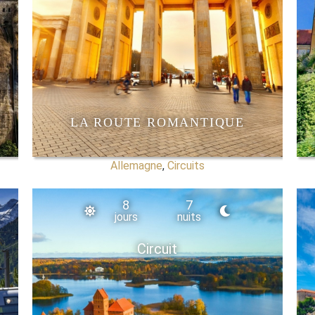
LA ROUTE ROMANTIQUE
Allemagne
,
Circuits
8
7
jours
nuits
Circuit