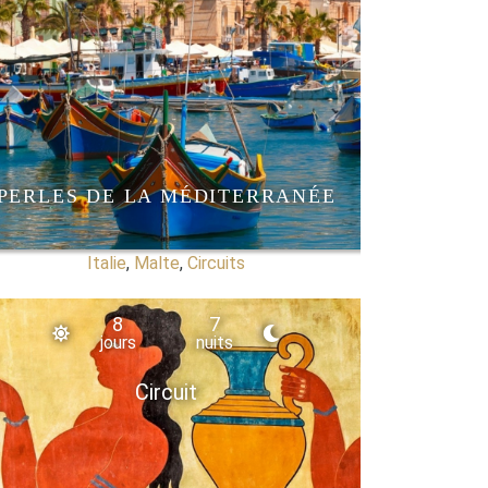
PERLES DE LA MÉDITERRANÉE
Italie
,
Malte
,
Circuits
8
7
jours
nuits
Circuit