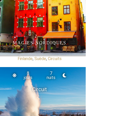
MAGIES NORDIQUES
Finlande
,
Suède
,
Circuits
8
7
jours
nuits
Circuit