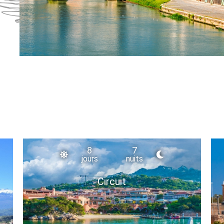
8
7
jours
nuits
Circuit