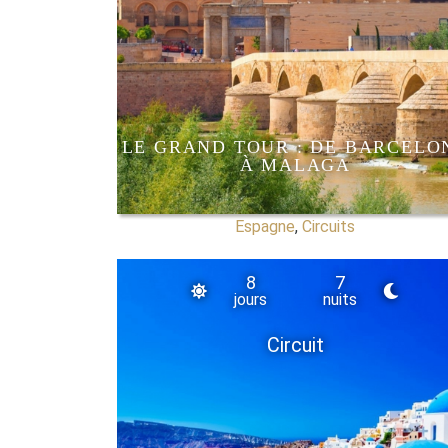
LE GRAND TOUR : DE BARCELO
À MALAGA
Espagne
,
Circuits
8
7
jours
nuits
Circuit