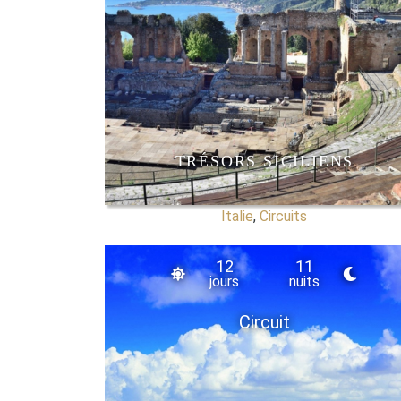
TRÉSORS SICILIENS
Italie
,
Circuits
12
11
jours
nuits
Circuit