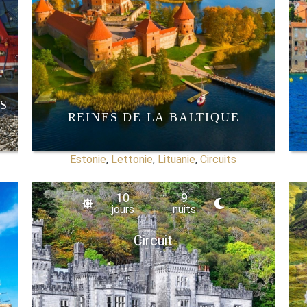
S
REINES DE LA BALTIQUE
Estonie
,
Lettonie
,
Lituanie
,
Circuits
10
9
jours
nuits
Circuit