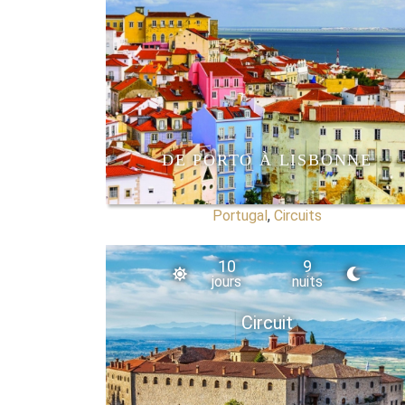
DE PORTO À LISBONNE
Portugal
,
Circuits
10
9
jours
nuits
Circuit