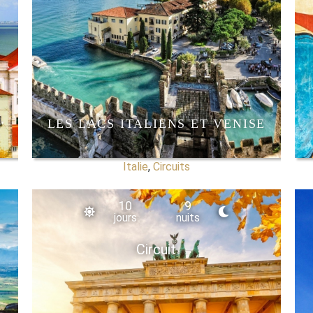
LES LACS ITALIENS ET VENISE
Italie
,
Circuits
10
9
jours
nuits
Circuit