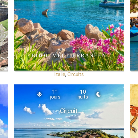
BIJOU MÉDITERRANÉEN
Italie
,
Circuits
11
10
jours
nuits
Circuit