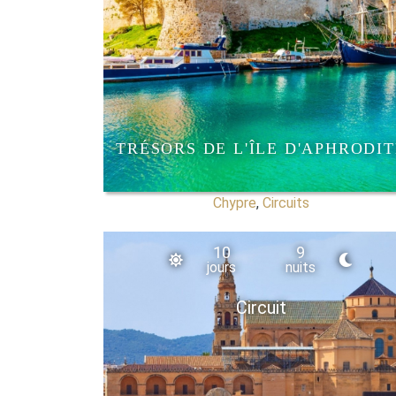
TRÉSORS DE L'ÎLE D'APHRODIT
Chypre
,
Circuits
10
9
jours
nuits
Circuit