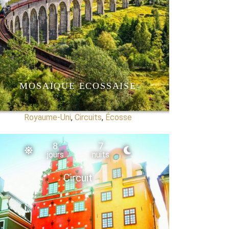
MOSAÏQUE ECOSSAISE
Royaume-Uni
,
Circuits
,
Écosse
8
7
jours
nuits
Circuit