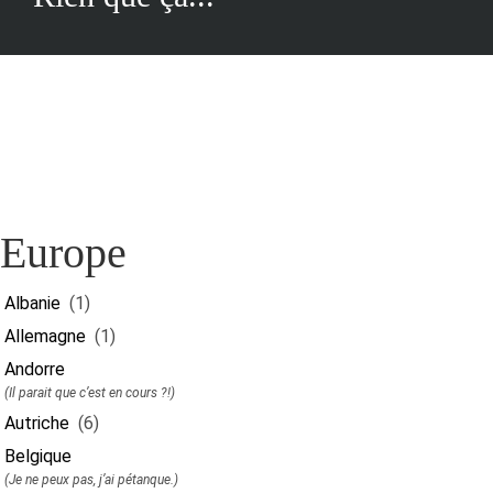
Europe
Albanie
(1)
Allemagne
(1)
Andorre
(Il parait que c’est en cours ?!)
Autriche
(6)
Belgique
(Je ne peux pas, j’ai pétanque.)