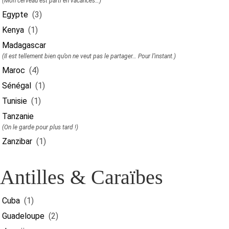
(Mon cerveau est parti en vacances…)
Egypte
(3)
Kenya
(1)
Madagascar
(Il est tellement bien qu’on ne veut pas le partager… Pour l’instant.)
Maroc
(4)
Sénégal
(1)
Tunisie
(1)
Tanzanie
(On le garde pour plus tard !)
Zanzibar
(1)
Antilles & Caraïbes
Cuba
(1)
Guadeloupe
(2)