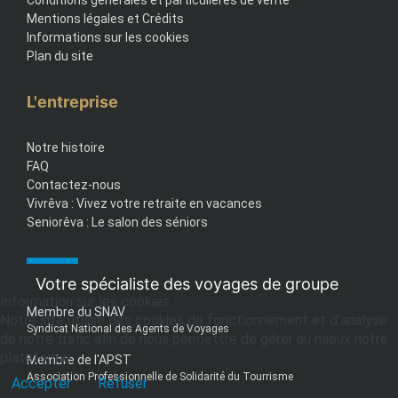
Conditions générales et particulières de vente
Mentions légales et Crédits
Informations sur les cookies
Plan du site
L'entreprise
Notre histoire
FAQ
Contactez-nous
Vivrêva : Vivez votre retraite en vacances
Seniorêva : Le salon des séniors
Votre spécialiste des voyages de groupe
Information sur les cookies
Membre du SNAV
Notre site utilise des cookies de fonctionnement et d'analyse
Syndicat National des Agents de Voyages
de notre trafic afin de nous permettre de gérer au mieux notre
plateforme.
Membre de l'APST
Association Professionnelle de Solidarité du Tourrisme
Accepter
Refuser