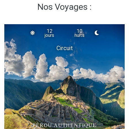
Nos Voyages :
12
10
jours
nuits
Circuit
PÉROU AUTHENTIQUE