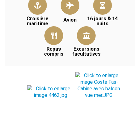
Croisière
16 jours & 14
Avion
maritime
nuits
Repas
Excursions
compris
facultatives