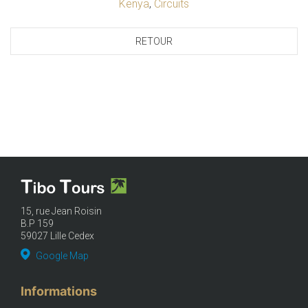
Kenya
,
Circuits
RETOUR
15, rue Jean Roisin
B.P 159
59027 Lille Cedex
Google Map
Informations