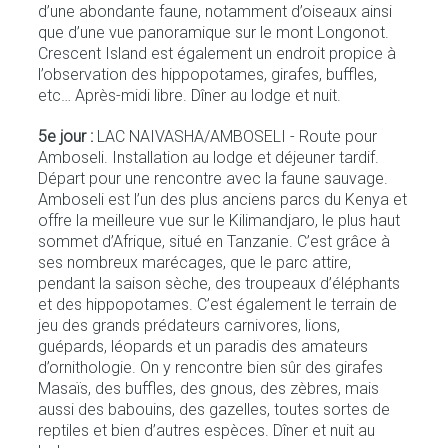
d’une abondante faune, notamment d’oiseaux ainsi
que d’une vue panoramique sur le mont Longonot.
Crescent Island est également un endroit propice à
l’observation des hippopotames, girafes, buffles,
etc… Après-midi libre. Dîner au lodge et nuit.
5e jour :
LAC NAIVASHA/AMBOSELI - Route pour
Amboseli. Installation au lodge et déjeuner tardif.
Départ pour une rencontre avec la faune sauvage.
Amboseli est l’un des plus anciens parcs du Kenya et
offre la meilleure vue sur le Kilimandjaro, le plus haut
sommet d’Afrique, situé en Tanzanie. C’est grâce à
ses nombreux marécages, que le parc attire,
pendant la saison sèche, des troupeaux d’éléphants
et des hippopotames. C’est également le terrain de
jeu des grands prédateurs carnivores, lions,
guépards, léopards et un paradis des amateurs
d’ornithologie. On y rencontre bien sûr des girafes
Masaïs, des buffles, des gnous, des zèbres, mais
aussi des babouins, des gazelles, toutes sortes de
reptiles et bien d’autres espèces. Dîner et nuit au