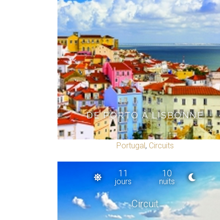
DE PORTO À LISBONNE
Portugal
,
Circuits
11
10
jours
nuits
Circuit