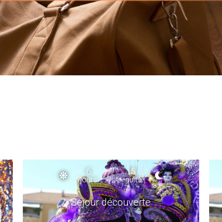
6
5
jours
nuits
Séjour découverte