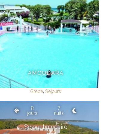
AMOUDARA
Grèce
,
Séjours
8
7
jours
nuits
Séjour balnéaire