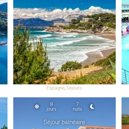
CALPÉ
Espagne
,
Séjours
8
7
jours
nuits
Séjour balnéaire