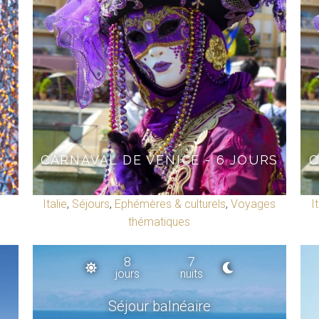
CARNAVAL DE VENICE - 6 JOURS
C
Italie
,
Séjours
,
Ephémères & culturels
,
Voyages
I
thématiques
8
7
jours
nuits
Séjour balnéaire