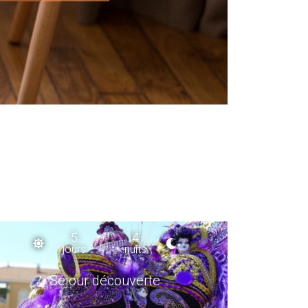
5
4
jours
nuits
Séjour découverte