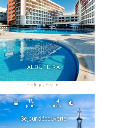
ALBUFEIRA
Portugal
,
Séjours
15
14
jours
nuits
Séjour découverte