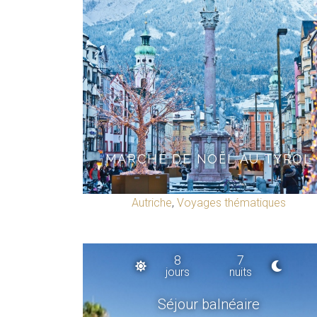
MARCHÉ DE NOËL AU TYROL
Autriche
,
Voyages thématiques
8
7
jours
nuits
Séjour balnéaire