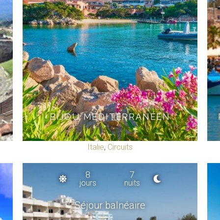
BIJOU MÉDITERRANÉEN
Italie
,
Circuits
8
7
jours
nuits
Séjour balnéaire