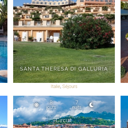
SANTA THERESA DI GALLURIA
Italie
,
Séjours
8
7
jours
nuits
Circuit