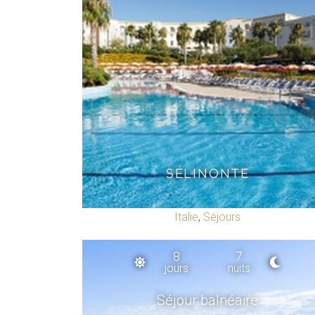
SÉLINONTE
Italie
,
Séjours
8
7
jours
nuits
Séjour balnéaire