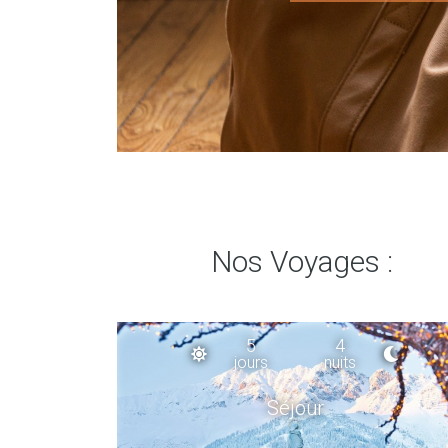
Nos Voyages :
5
4
jours
nuits
Séjour