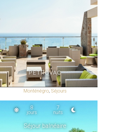
PETROVAC
Monténégro
,
Séjours
8
7
jours
nuits
Séjour balnéaire