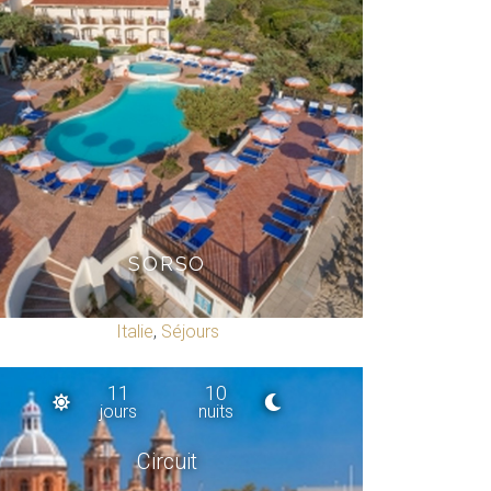
SORSO
Italie
,
Séjours
11
10
jours
nuits
Circuit