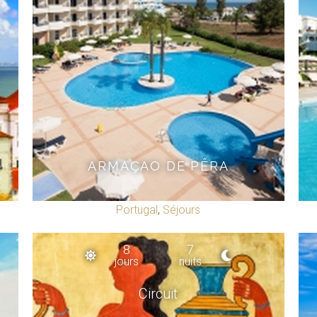
ARMAÇAO DE PÊRA
Portugal
,
Séjours
8
7
jours
nuits
Circuit