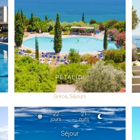
PETALIDI
Grèce
,
Séjours
22
21
jours
nuits
Séjour