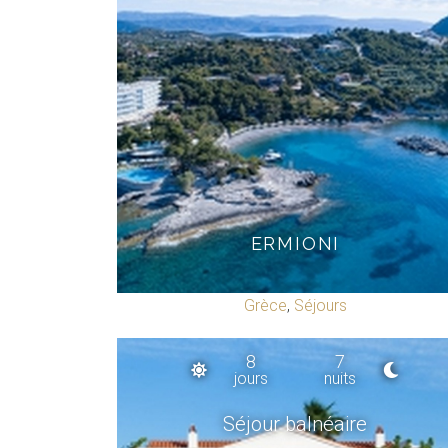
ERMIONI
Grèce
,
Séjours
8
7
jours
nuits
Séjour balnéaire