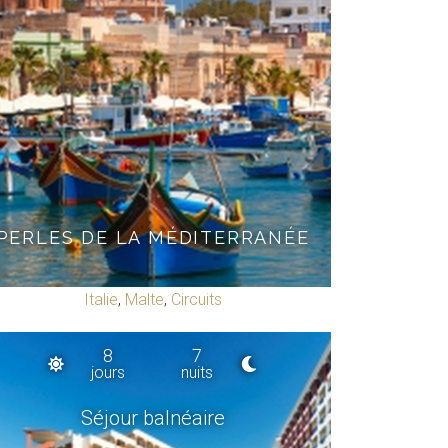
PERLES DE LA MÉDITERRANÉE
Italie
,
Malte
,
Circuits
8
7
jours
nuits
Séjour balnéaire