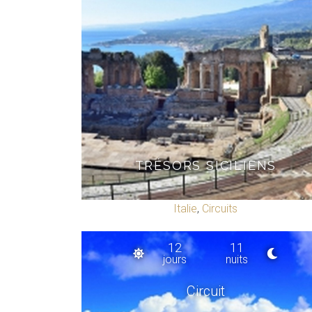
TRÉSORS SICILIENS
Italie
,
Circuits
12
11
jours
nuits
Circuit