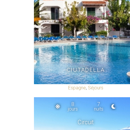
CIUTADELLA
Espagne
,
Séjours
8
7
jours
nuits
Circuit