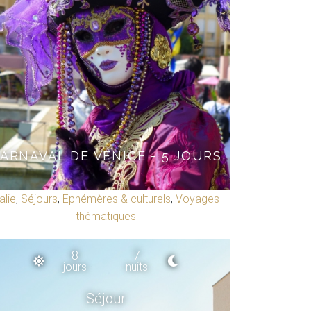
ARNAVAL DE VENICE - 5 JOURS
talie
,
Séjours
,
Ephémères & culturels
,
Voyages
thématiques
8
7
jours
nuits
Séjour